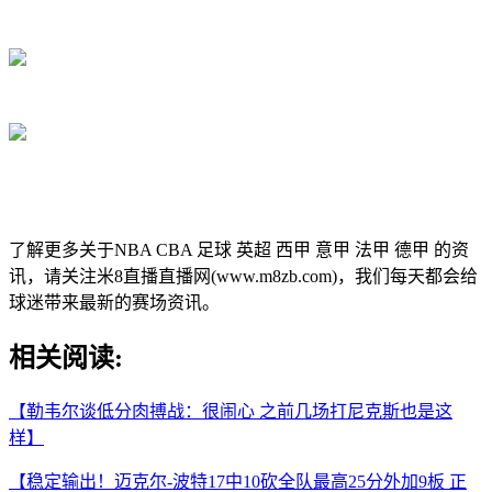
了解更多关于NBA CBA 足球 英超 西甲 意甲 法甲 德甲 的资
讯，请关注米8直播直播网(www.m8zb.com)，我们每天都会给
球迷带来最新的赛场资讯。
相关阅读:
【勒韦尔谈低分肉搏战：很闹心 之前几场打尼克斯也是这
样】
【稳定输出！迈克尔-波特17中10砍全队最高25分外加9板 正