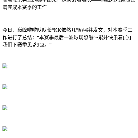
满完成本赛季的工作
今日，巅峰啦啦队队长“KK依然儿”晒照并发文，对本赛季工
作进行了总结：“本赛季最后一波球场照啦～累并快乐着[心]
我们下赛季见🏀💃🏻。”