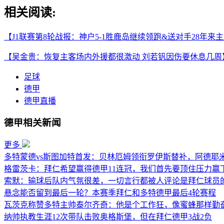
相关阅读:
【J1联赛第8轮战报：神户5-1胜鹿岛继续领跑&送对手28年来
【吴金贵：恢复主客场内外援都很激动 刘若钒因伤要休息几周
足球
德甲
德甲直播
德甲相关新闻
更多
多特蒙德vs斯图加特首发：贝林厄姆领衔罗伊斯替补，阿德耶
格雷茨卡：拜仁希望赢得德甲11连冠，我们首先要顶住压力赢
索默：输球后队内气氛很差，一切言行都被人评论是拜仁球员
悬念能否留到最后一轮？本赛季拜仁和多特德甲最后4轮赛程
瓦茨克称赞多特主帅泰尔齐奇：他是个工作狂，像蜜蜂那样勤
纳帅执教生涯12次带队击败奥格斯堡，但在拜仁德甲3战2负