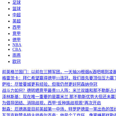
足球
篮球
中超
英超
西甲
意甲
德甲
NBA
CBA
雨燕
欧冠
前英格兰国门：以前在三狮军团，一天抽20根烟&酒吧喝到凌晨
格雷茨卡：拜仁希望赢得德甲11连冠，我们首先要顶住压力赢
萨哈：尽管曼城更有经验，但我仍然更好阿森纳夺冠
战斗力如何？德转晒意甲最贵11人阵：米兰双雄和那不勒斯占
泽林斯基：现在唯一重要的是赢米兰 那不勒斯优势大但还未赢
为倡导团结、消除歧视，西甲“反种族歧视周”再次开启
默森：厄德高是目前英超第一中场，特罗萨德是一笔出色的签
瓦茨克称赞多特主帅泰尔齐奇：他是个工作狂，像蜜蜂那样勤