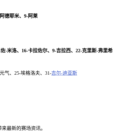
7-阿德耶米、9-阿莱
恩佐-米洛、16-卡拉佐尔、9-吉拉西、22-克里斯-弗里希
元气、25-埃格洛夫、31-
吉尔-迪亚斯
球迷带来最新的赛场资讯。