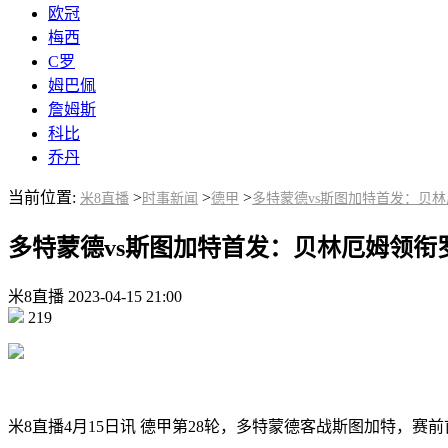
欧冠
梅西
C罗
姆巴佩
詹姆斯
科比
乔丹
当前位置:
>
>
>
米8直播
时事新闻
德甲
多特蒙德vs斯图加特首发：贝
多特蒙德vs斯图加特首发：贝林厄姆领衔
米8直播
2023-04-15
21:00
219
米8直播4月15日讯 德甲第28轮，多特蒙德客战斯图加特，赛