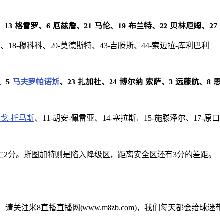
、13-格雷罗、6-厄兹詹、21-马伦、19-布兰特、22-贝林厄姆、2
、18-穆科科、20-莫德斯特、43-吉滕斯、44-索迈拉-库利巴利
5-
马夫罗帕诺斯
、23-扎加杜、24-博尔纳-索萨、3-远藤航、8-
戈-托马斯
、11-胡安-佩雷亚、14-塞拉斯、15-施滕泽尔、17-原口
仁2分。斯图加特则是陷入降级区，距离安全区还有3分的差距。
资讯，请关注米8直播直播网(www.m8zb.com)，我们每天都会给