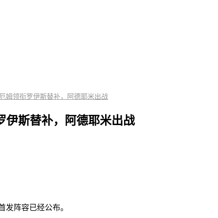
林厄姆领衔罗伊斯替补，阿德耶米出战
罗伊斯替补，阿德耶米出战
前首发阵容已经公布。