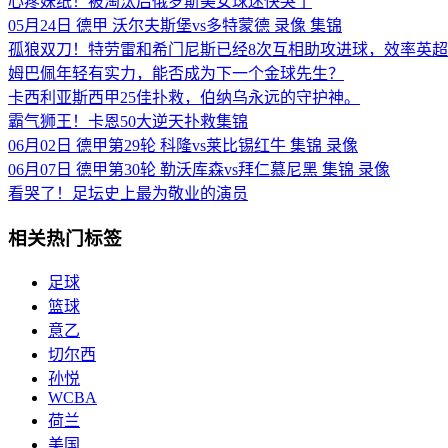
心疼妹纸！被淘汰后俄罗斯美女球迷快哭了
05月24日 德甲 沃尔夫斯堡vs多特蒙德 录像 集锦
孤狼双刀！特劳雷和希门尼斯已经8次互相助攻进球，效率英
姆巴佩年轻有实力，能否成为下一个金球先生？
卡西利亚斯西甲25佳扑救，伯纳乌永远的守护神。
霸气狮王！卡恩50大逆天扑救集锦
06月02日 德甲第29轮 科隆vs莱比锡红牛 集锦 录像
06月07日 德甲第30轮 勒沃库森vs拜仁慕尼黑 集锦 录像
看哭了！足坛史上最为敬业的演员
相关热门标签
足球
篮球
意乙
切尔西
孙悦
WCBA
荷兰
美国