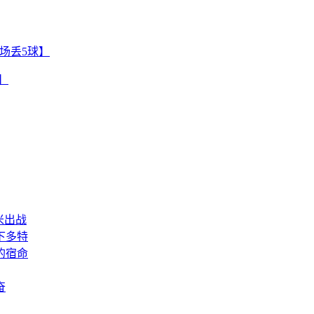
主场丢5球】
】
米出战
下多特
的宿命
奋